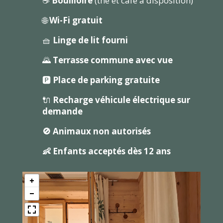
☕
Bouilloire
(thé et café à disposition)
🌐
Wi-Fi gratuit
🧺
Linge de lit fourni
🌄
Terrasse commune avec vue
🅿️
Place de parking gratuite
🔌
Recharge véhicule électrique
sur
demande
🚫 Animaux non autorisés
👶 Enfants acceptés dès 12 ans